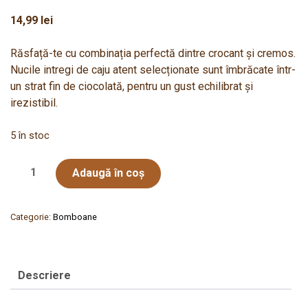
14,99
lei
Răsfață-te cu combinația perfectă dintre crocant și cremos.
Nucile intregi de caju atent selecționate sunt îmbrăcate într-
un strat fin de ciocolată, pentru un gust echilibrat și
irezistibil.
5 în stoc
Cantitate
Adaugă în coș
Marbles
nuci
caju
Categorie:
Bomboane
acoperite
cu
ciocolata
Descriere
neagra
70g,