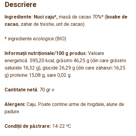
ecologice
Descriere
Ingrediente: Nuci caju*,
masă de cacao 70%* (
boabe de
cacao
, zahar de trestie, unt de cacao).
* ingrediente ecologice (BIO)
Informații nutriționale/100 g produs:
Valoare
energetică 595,20 kcal, grăsimi 46,25 g (din care grăsimi
saturate 16,32 g), glucide 26,29 g (din care zaharuri 16,25
g) proteine 15,08 g, sare 0,02 g.
Cantitate netă
: 70 gr ℮
Alergeni:
Caju
.
Poate contine urme de migdale, alune de
padure.
Condiții de păstrare:
14-22 ⁰C